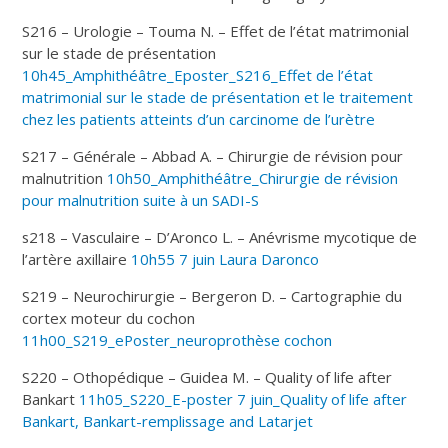
S216 – Urologie – Touma N. – Effet de l’état matrimonial
sur le stade de présentation
10h45_Amphithéâtre_Eposter_S216_Effet de l’état
matrimonial sur le stade de présentation et le traitement
chez les patients atteints d’un carcinome de l’urètre
S217 – Générale – Abbad A. – Chirurgie de révision pour
malnutrition
10h50_Amphithéâtre_Chirurgie de révision
pour malnutrition suite à un SADI-S
s218 – Vasculaire – D’Aronco L. – Anévrisme mycotique de
l’artère axillaire
10h55 7 juin Laura Daronco
S219 – Neurochirurgie – Bergeron D. – Cartographie du
cortex moteur du cochon
11h00_S219_ePoster_neuroprothèse cochon
S220 – Othopédique – Guidea M. – Quality of life after
Bankart
11h05_S220_E-poster 7 juin_Quality of life after
Bankart, Bankart-remplissage and Latarjet