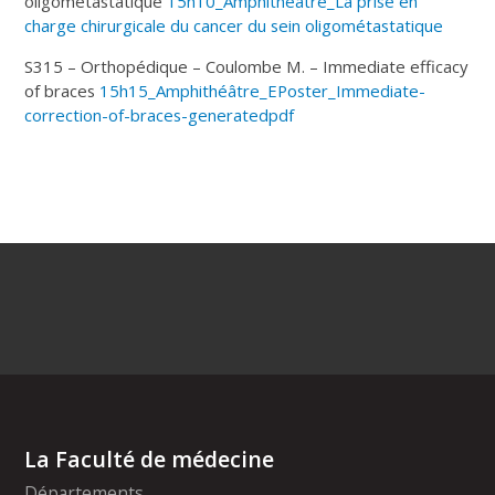
oligométastatique
15h10_Amphithéâtre_La prise en
charge chirurgicale du cancer du sein oligométastatique
S315 – Orthopédique – Coulombe M. – Immediate efficacy
of braces
15h15_Amphithéâtre_EPoster_Immediate-
correction-of-braces-generatedpdf
La Faculté de médecine
Départements