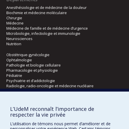
Anesthésiologie et de médecine de la douleur
Biochimie et médecine moléculaire
Chirurgie
Médecine
Médecine de famille et de médecine d’urgence
Microbiologie, infectiologie et immunologie
Neurosciences
Nutrition
Obstétrique-gynécologie
Ophtalmologie
Pathologie et biologie cellulaire
Pharmacologie et physiologie
Pédiatrie
Psychiatrie et d’addictologie
Radiologie, radio-oncologie et médecine nucléaire
Écoles
L’UdeM reconnaît l’importance de
Kinésiologie et des sciences de l’activité physique
respecter la vie privée
Orthophonie et audiologie
L’utilisation de témoins nous permet d’améliorer et de
Réadaptation
personnaliser votre expérience Web. Certains témoins