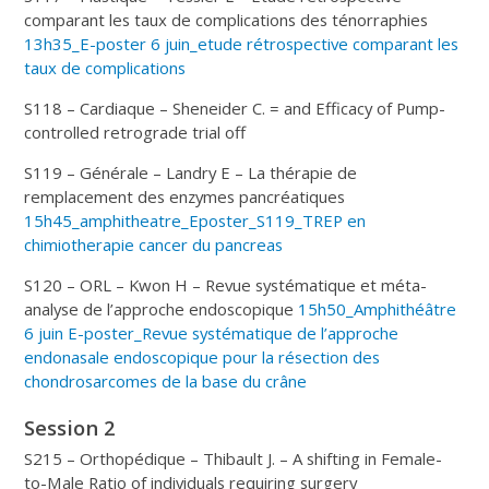
comparant les taux de complications des ténorraphies
13h35_E-poster 6 juin_etude rétrospective comparant les
taux de complications
S118 – Cardiaque – Sheneider C. = and Efficacy of Pump-
controlled retrograde trial off
S119 – Générale – Landry E – La thérapie de
remplacement des enzymes pancréatiques
15h45_amphitheatre_Eposter_S119_TREP en
chimiotherapie cancer du pancreas
S120 – ORL – Kwon H – Revue systématique et méta-
analyse de l’approche endoscopique
15h50_Amphithéâtre
6 juin E-poster_Revue systématique de l’approche
endonasale endoscopique pour la résection des
chondrosarcomes de la base du crâne
Session 2
S215 – Orthopédique – Thibault J. – A shifting in Female-
to-Male Ratio of individuals requiring surgery