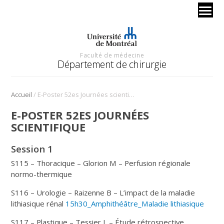
Faculté de médecine
Département de chirurgie
/
Accueil
E-Poster 52es Journées scientifique
E-POSTER 52ES JOURNÉES
SCIENTIFIQUE
Session 1
S115 – Thoracique – Glorion M – Perfusion régionale
normo-thermique
S116 – Urologie – Raizenne B – L’impact de la maladie
lithiasique rénal
15h30_Amphithéâtre_Maladie lithiasique
S117 – Plastique – Tessier L – Étude rétrospective