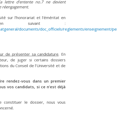
a lettre d’entente no.7 ne devient
de réengagement.
ité sur l’honorariat et l’éméritat en
ien suivant :
tariatgeneral/documents/doc_officiels/reglements/enseignement/p
eur de présenter sa candidature
. En
teur, de juger si certains dossiers
ions du Conseil de l’Université et de
dre rendez-vous dans un premier
ous vos candidats, si ce n’est déjà
e constituer le dossier, nous vous
oncerné.