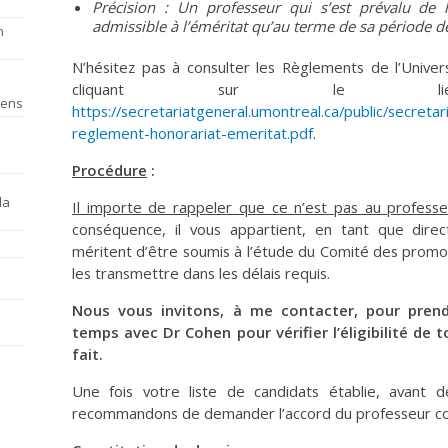
Précision : Un professeur qui s’est prévalu
de l
admissible à l’éméritat qu’au terme de sa période 
n
N’hésitez pas à consulter les Règlements de l’Univers
cliquant sur le l
iens
https://secretariatgeneral.umontreal.ca/public/secre
reglement-honorariat-emeritat.pdf
.
Procédure
:
la
Il importe de rappeler que ce n’est pas au profess
conséquence, il vous appartient, en tant que direc
méritent d’être soumis à l’étude du Comité des promot
les transmettre dans les délais requis.
Nous vous invitons, à me contacter, pour pren
temps avec Dr Cohen pour vérifier l’éligibilité de t
fait.
Une fois votre liste de candidats établie, avant d
recommandons de demander l’accord du professeur c