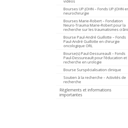
vidéos
Bourses UP-JOHN – Fonds UP-JOHN e
neurochirurgie
Bourses Marie-Robert – Fondation
Neuro-Trauma Marie-Robert pour la
recherche sur les traumatismes crân
Bourse Paul-André Guillotte – Fonds
Paul-André Guillotte en chirurgie
oncologique ORL
Bourse(s) Paul-Dessureault – Fonds
Paul-Dessureault pour l’éducation et 
recherche en urologie
Bourse Surspécialisation clinique
Soutien à la recherche – Activités de
recherche
Règlements et informations
importantes