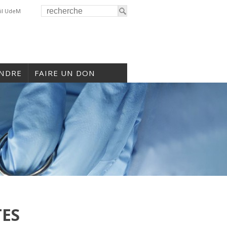
il UdeM
INDRE
FAIRE UN DON
TES