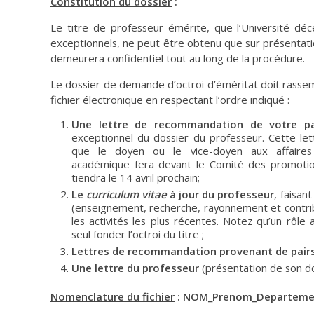
Constitution du dossier
:
Le titre de professeur émérite, que l’Université dé
exceptionnels, ne peut être obtenu que sur présentation
demeurera confidentiel tout au long de la procédure.
Le dossier de demande d’octroi d’éméritat doit rasse
fichier électronique en respectant l’ordre indiqué :
Une lettre de recommandation de votre p
exceptionnel du dossier du professeur. Cette let
que le doyen ou le vice-doyen aux affaires
académique fera devant le Comité des promotion
tiendra le 14 avril prochain;
Le
curriculum vitae
à jour du professeur
, faisan
(enseignement, recherche, rayonnement et contribu
les activités les plus récentes. Notez qu’un rôle a
seul fonder l’octroi du titre ;
Lettres de recommandation provenant de pairs
Une lettre du professeur
(présentation de son do
Nomenclature du fichier
: NOM_Prenom_Departemen