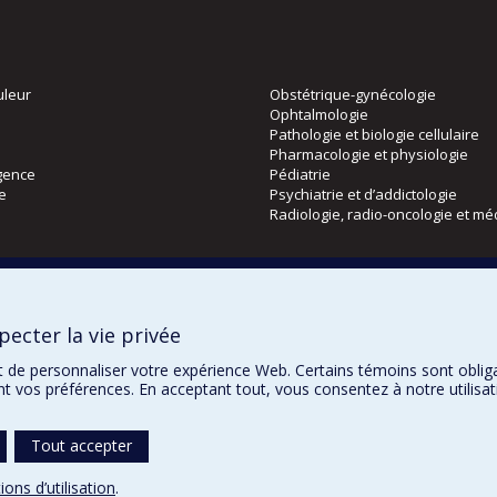
uleur
Obstétrique-gynécologie
Ophtalmologie
Pathologie et biologie cellulaire
Pharmacologie et physiologie
gence
Pédiatrie
ie
Psychiatrie et d’addictologie
Radiologie, radio-oncologie et mé
Directions
 physique
DPC
ecter la vie privée
CPASS
Éthique clinique
t de personnaliser votre expérience Web. Certains témoins sont oblig
ent vos préférences. En acceptant tout, vous consentez à notre utili
Tout accepter
Confidentialité
Co
ions d’utilisation
.