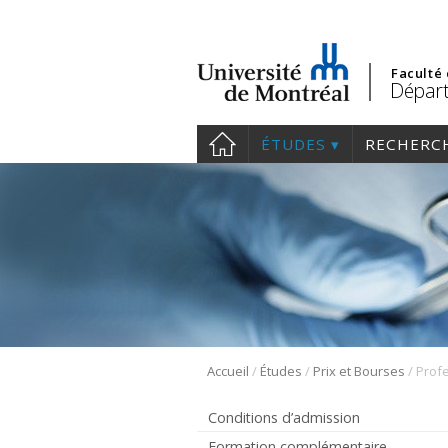
Faculté
Départ
ÉTUDES
RECHERC
/
/
/
Accueil
Études
Prix et Bourses
Profe
Conditions d’admission
Formation complémentaire