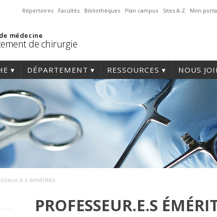
Répertoires
Facultés
Bibliothèques
Plan campus
Sites A-Z
Mon porta
 de médecine
ement de chirurgie
HE
DÉPARTEMENT
RESSOURCES
NOUS JO
sseur.e.s émérites
PROFESSEUR.E.S ÉMÉRI