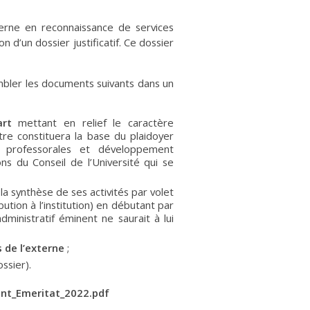
cerne en reconnaissance de services
 d’un dossier justificatif. Ce dossier
mbler les documents suivants dans un
art
mettant en relief le caractère
tre constituera la base du plaidoyer
 professorales et développement
s du Conseil de l’Université qui se
t la synthèse de ses activités par volet
tion à l’institution) en débutant par
dministratif éminent ne saurait à lui
 de l’externe
;
ssier).
t_Emeritat_2022.pdf