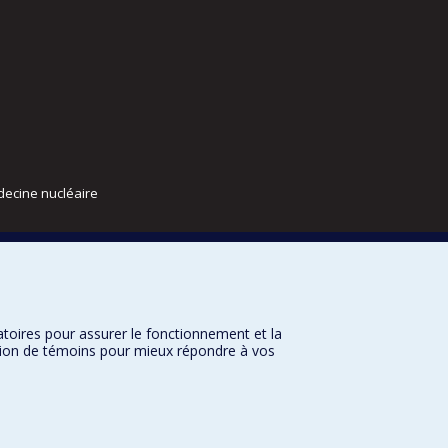
decine nucléaire
atoires pour assurer le fonctionnement et la
sation de témoins pour mieux répondre à vos
nditions d’utilisation
Paramètres des témoins