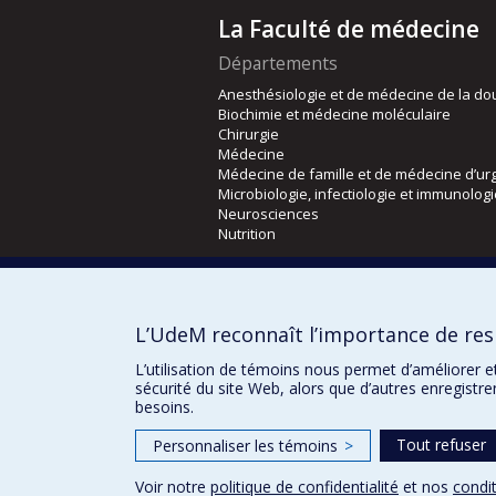
La Faculté de médecine
Départements
Anesthésiologie et de médecine de la do
Biochimie et médecine moléculaire
Chirurgie
Médecine
Médecine de famille et de médecine d’ur
Microbiologie, infectiologie et immunolog
Neurosciences
Nutrition
Écoles
Kinésiologie et des sciences de l’activité
L’UdeM reconnaît l’importance de resp
Orthophonie et audiologie
Réadaptation
L’utilisation de témoins nous permet d’améliorer e
sécurité du site Web, alors que d’autres enregistr
besoins.
Tout refuser
Personnaliser les témoins
>
Voir notre
politique de confidentialité
et nos
condit