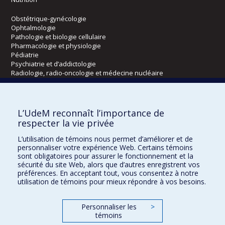
Obstétrique-gynécologie
Ophtalmologie
Pathologie et biologie cellulaire
Pharmacologie et physiologie
Pédiatrie
Psychiatrie et d’addictologie
Radiologie, radio-oncologie et médecine nucléaire
Écoles
L’UdeM reconnaît l’importance de
Kinésiologie et des sciences de l’activité physique
respecter la vie privée
Orthophonie et audiologie
L’utilisation de témoins nous permet d’améliorer et de
Réadaptation
personnaliser votre expérience Web. Certains témoins
sont obligatoires pour assurer le fonctionnement et la
Directions
sécurité du site Web, alors que d’autres enregistrent vos
préférences. En acceptant tout, vous consentez à notre
DPC
utilisation de témoins pour mieux répondre à vos besoins.
CPASS
Éthique clinique
Personnaliser les
>
témoins