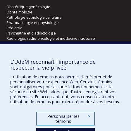
Obstétrique-gynécologie
Ophtalmologie
Pathologie et biologie cellulaire
Pharmacologie et physiologie
Pédiatrie
Psychiatrie et d’addictologie
Radiologie, radio-oncologie et médecine nucléaire
Écoles
L’UdeM reconnaît l’importance de
Kinésiologie et des sciences de l’activité physique
respecter la vie privée
Orthophonie et audiologie
L’utilisation de témoins nous permet d’améliorer et de
Réadaptation
personnaliser votre expérience Web. Certains témoins
sont obligatoires pour assurer le fonctionnement et la
Directions
sécurité du site Web, alors que d’autres enregistrent vos
préférences. En acceptant tout, vous consentez à notre
DPC
utilisation de témoins pour mieux répondre à vos besoins.
CPASS
Éthique clinique
Personnaliser les
>
témoins