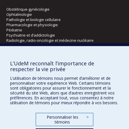
Obstétrique-gynécologie
Ophtalmologie
Pathologie et biologie cellulaire
Pharmacologie et physiologie
Pédiatrie
Psychiatrie et d’addictologie
Radiologie, radio-oncologie et médecine nucléaire
Écoles
L’UdeM reconnaît l’importance de
Kinésiologie et des sciences de l’activité physique
respecter la vie privée
Orthophonie et audiologie
L’utilisation de témoins nous permet d’améliorer et de
Réadaptation
personnaliser votre expérience Web. Certains témoins
sont obligatoires pour assurer le fonctionnement et la
Directions
sécurité du site Web, alors que d’autres enregistrent vos
préférences. En acceptant tout, vous consentez à notre
DPC
utilisation de témoins pour mieux répondre à vos besoins.
CPASS
Éthique clinique
Personnaliser les
>
témoins