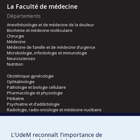
La Faculté de médecine
Départements
Anesthésiologie et de médecine de la douleur
Biochimie et médecine moléculaire
Chirurgie
Médecine
Médecine de famille et de médecine d’urgence
Microbiologie, infectiologie et immunologie
Neurosciences
Nutrition
Obstétrique-gynécologie
Ophtalmologie
Pathologie et biologie cellulaire
Pharmacologie et physiologie
Pédiatrie
Psychiatrie et d’addictologie
Radiologie, radio-oncologie et médecine nucléaire
Écoles
L’UdeM reconnaît l’importance de
Kinésiologie et des sciences de l’activité physique