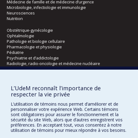
Médecine de famille et de médecine d’urgence
Microbiologie, infectiologie et immunologie
Neurosciences
Nutrition
Obstétrique-gynécologie
Ophtalmologie
Pathologie et biologie cellulaire
Pharmacologie et physiologie
Pédiatrie
Psychiatrie et d’addictologie
Radiologie, radio-oncologie et médecine nucléaire
Écoles
L’UdeM reconnaît l’importance de
Kinésiologie et des sciences de l’activité physique
respecter la vie privée
Orthophonie et audiologie
L’utilisation de témoins nous permet d’améliorer et de
Réadaptation
personnaliser votre expérience Web. Certains témoins
sont obligatoires pour assurer le fonctionnement et la
Directions
sécurité du site Web, alors que d’autres enregistrent vos
préférences. En acceptant tout, vous consentez à notre
DPC
utilisation de témoins pour mieux répondre à vos besoins.
CPASS