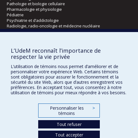
Pathologie et biologie cellulaire
Pharmacologie et physiologie
Pédiatrie
Psychiatrie et d’addictologie
Radiologie, radio-oncologie et médecine nucléaire
Écoles
L’UdeM reconnaît l’importance de
Kinésiologie et des sciences de l’activité physique
respecter la vie privée
Orthophonie et audiologie
L’utilisation de témoins nous permet d’améliorer et de
Réadaptation
personnaliser votre expérience Web. Certains témoins
sont obligatoires pour assurer le fonctionnement et la
Directions
sécurité du site Web, alors que d’autres enregistrent vos
préférences. En acceptant tout, vous consentez à notre
DPC
utilisation de témoins pour mieux répondre à vos besoins.
CPASS
Éthique clinique
Personnaliser les
>
témoins
Tout refuser
Tout accepter