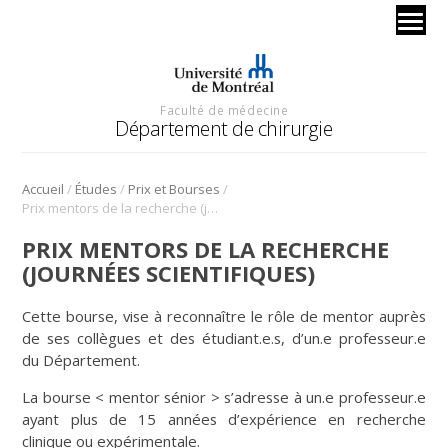
Faculté de médecine
Département de chirurgie
/
/
/
Accueil
Études
Prix et Bourses
Prix mentors de la recherche (journées scientifiques)
PRIX MENTORS DE LA RECHERCHE
(JOURNÉES SCIENTIFIQUES)
Cette bourse, vise à reconnaître le rôle de mentor auprès
de ses collègues et des étudiant.e.s, d’un.e professeur.e
du Département.
La bourse < mentor sénior > s’adresse à un.e professeur.e
ayant plus de 15 années d’expérience en recherche
clinique ou expérimentale.