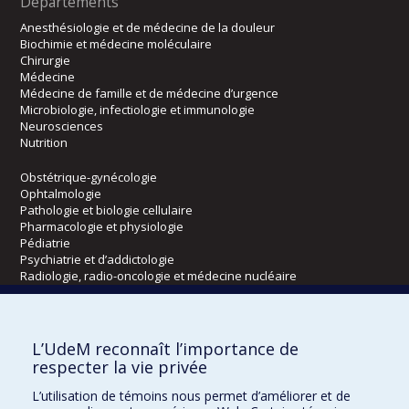
Départements
Anesthésiologie et de médecine de la douleur
Biochimie et médecine moléculaire
Chirurgie
Médecine
Médecine de famille et de médecine d’urgence
Microbiologie, infectiologie et immunologie
Neurosciences
Nutrition
Obstétrique-gynécologie
Ophtalmologie
Pathologie et biologie cellulaire
Pharmacologie et physiologie
Pédiatrie
Psychiatrie et d’addictologie
Radiologie, radio-oncologie et médecine nucléaire
Écoles
L’UdeM reconnaît l’importance de
Kinésiologie et des sciences de l’activité physique
respecter la vie privée
Orthophonie et audiologie
L’utilisation de témoins nous permet d’améliorer et de
Réadaptation