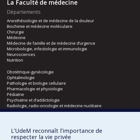
La Faculté de médecine
Départements
Anesthésiologie et de médecine de la douleur
Biochimie et médecine moléculaire
Chirurgie
Médecine
Médecine de famille et de médecine d’urgence
Microbiologie, infectiologie et immunologie
Neurosciences
Nutrition
Obstétrique-gynécologie
Ophtalmologie
Pathologie et biologie cellulaire
Pharmacologie et physiologie
Pédiatrie
Psychiatrie et d’addictologie
Radiologie, radio-oncologie et médecine nucléaire
Écoles
L’UdeM reconnaît l’importance de
Kinésiologie et des sciences de l’activité physique
respecter la vie privée