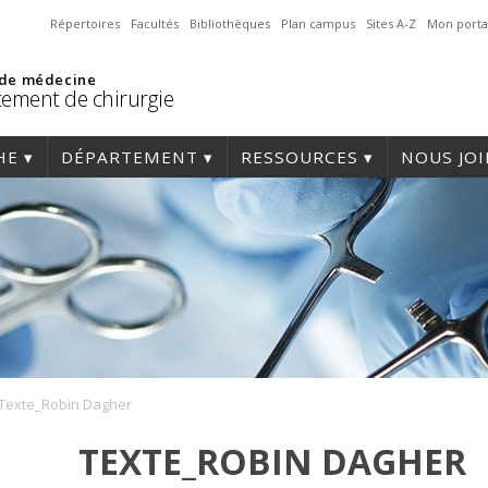
Répertoires
Facultés
Bibliothèques
Plan campus
Sites A-Z
Mon porta
 de médecine
ement de chirurgie
HE
DÉPARTEMENT
RESSOURCES
NOUS JO
Texte_Robin Dagher
TEXTE_ROBIN DAGHER