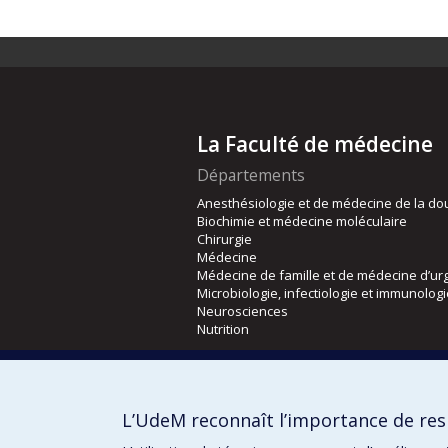
La Faculté de médecine
Départements
Anesthésiologie et de médecine de la do
Biochimie et médecine moléculaire
Chirurgie
Médecine
Médecine de famille et de médecine d’ur
Microbiologie, infectiologie et immunolog
Neurosciences
Nutrition
Écoles
Kinésiologie et des sciences de l’activité
L’UdeM reconnaît l’importance de resp
Orthophonie et audiologie
Réadaptation