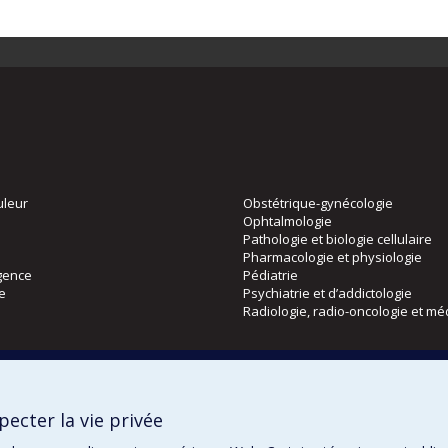
uleur
Obstétrique-gynécologie
Ophtalmologie
Pathologie et biologie cellulaire
Pharmacologie et physiologie
gence
Pédiatrie
ie
Psychiatrie et d’addictologie
Radiologie, radio-oncologie et mé
Directions
 physique
DPC
ecter la vie privée
CPASS
Éthique clinique