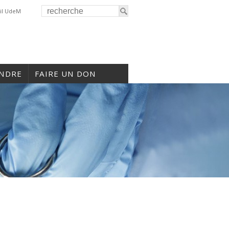
il UdeM
INDRE
FAIRE UN DON