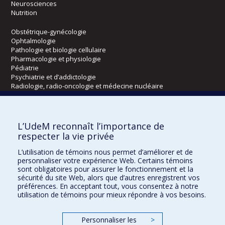
Neurosciences
Nutrition
Obstétrique-gynécologie
Ophtalmologie
Pathologie et biologie cellulaire
Pharmacologie et physiologie
Pédiatrie
Psychiatrie et d’addictologie
Radiologie, radio-oncologie et médecine nucléaire
Écoles
L’UdeM reconnaît l’importance de
Kinésiologie et des sciences de l’activité physique
respecter la vie privée
Orthophonie et audiologie
L’utilisation de témoins nous permet d’améliorer et de
Réadaptation
personnaliser votre expérience Web. Certains témoins
sont obligatoires pour assurer le fonctionnement et la
Directions
sécurité du site Web, alors que d’autres enregistrent vos
préférences. En acceptant tout, vous consentez à notre
DPC
utilisation de témoins pour mieux répondre à vos besoins.
CPASS
Éthique clinique
Personnaliser les
>