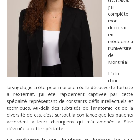
j’ai
complété
mon
doctorat
en
médecine à
l’Université
de
Montréal.
L’oto-
rhino-
laryngologie a été pour moi une réelle découverte fortuite
à l’externat. J’ai été rapidement captivée par cette
spécialité représentant de constants défis intellectuels et
techniques. Au-delà des subtilités de l’anatomie et de la
diversité de cas, c’est surtout la confiance que les patients
accordent à leurs chirurgiens qui m’a amenée à être
dévouée à cette spécialité.
En améliorant la voix, l’audition ou l’odorat, les ORL