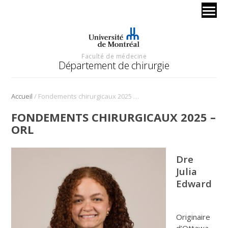
Faculté de médecine
Département de chirurgie
/
Accueil
Fondements chirurgicaux 2025 – ORL
FONDEMENTS CHIRURGICAUX 2025 –
ORL
Dre
Julia
Edward
Originaire
d’Ottawa,