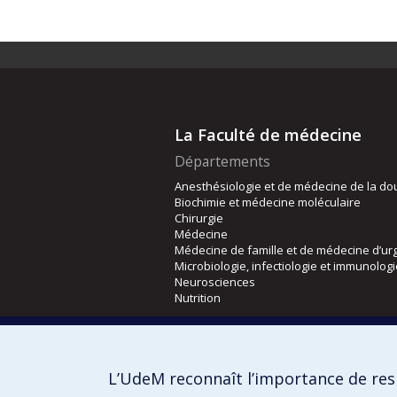
La Faculté de médecine
Départements
Anesthésiologie et de médecine de la do
Biochimie et médecine moléculaire
Chirurgie
Médecine
Médecine de famille et de médecine d’ur
Microbiologie, infectiologie et immunolog
Neurosciences
Nutrition
Écoles
Kinésiologie et des sciences de l’activité
L’UdeM reconnaît l’importance de resp
Orthophonie et audiologie