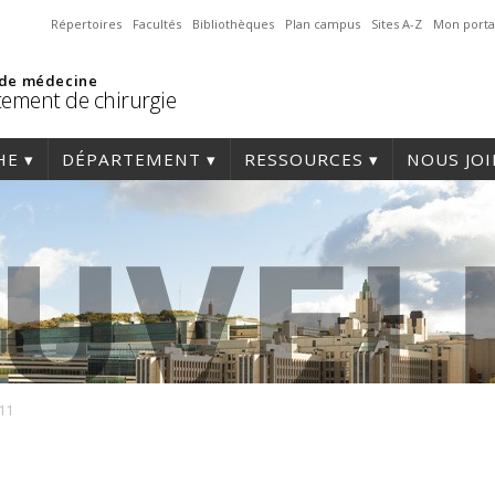
Répertoires
Facultés
Bibliothèques
Plan campus
Sites A-Z
Mon porta
 de médecine
ement de chirurgie
HE
DÉPARTEMENT
RESSOURCES
NOUS JO
11