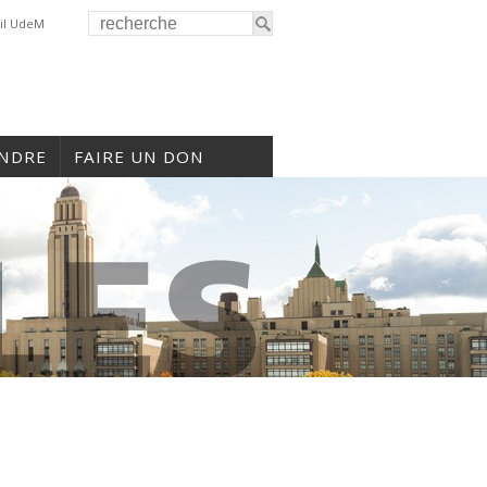
il UdeM
INDRE
FAIRE UN DON