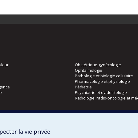
uleur
Obstétrique-gynécologie
Ophtalmologie
Pathologie et biologie cellulaire
Pharmacologie et physiologie
gence
Pédiatrie
ie
Psychiatrie et d’addictologie
Radiologie, radio-oncologie et mé
Directions
 physique
DPC
ecter la vie privée
CPASS