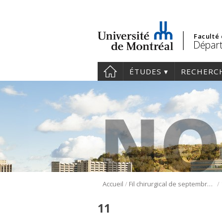
Faculté
Départ
ÉTUDES
RECHERC
/
/
Accueil
Fil chirurgical de septembre 2023 | Retour sur la semaine des techniques chirurgicales
11