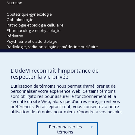
Nutrition
Obstétrique-gynécologie
Ophtalmologie
Pathologie et biologie cellulaire
Pharmacologie et physiologie
Pédiatrie
Psychiatrie et d’addictologie
Radiologie, radio-oncologie et médecine nucléaire
Écoles
L’UdeM reconnaît l’importance de
Kinésiologie et des sciences de l’activité physique
respecter la vie privée
Orthophonie et audiologie
L’utilisation de témoins nous permet d’améliorer et de
Réadaptation
personnaliser votre expérience Web. Certains témoins
sont obligatoires pour assurer le fonctionnement et la
Directions
sécurité du site Web, alors que d’autres enregistrent vos
préférences. En acceptant tout, vous consentez à notre
DPC
utilisation de témoins pour mieux répondre à vos besoins.
CPASS
Éthique clinique
Personnaliser les
>
témoins