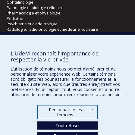
Ophtalmologie
Pathologie et biologie cellulaire
Pharmacologie et physiologie
Pédiatrie
Psychiatrie et d’addictologie
Radiologie, radio-oncologie et médecine nucléaire
Écoles
L’UdeM reconnaît l’importance de
Kinésiologie et des sciences de l’activité physique
respecter la vie privée
Orthophonie et audiologie
L’utilisation de témoins nous permet d’améliorer et de
Réadaptation
personnaliser votre expérience Web. Certains témoins
sont obligatoires pour assurer le fonctionnement et la
Directions
sécurité du site Web, alors que d’autres enregistrent vos
préférences. En acceptant tout, vous consentez à notre
DPC
utilisation de témoins pour mieux répondre à vos besoins.
CPASS
Éthique clinique
Personnaliser les
>
témoins
Tout refuser