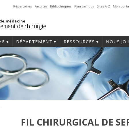
Répertoires
Facultés
Bibliothèques
Plan campus
Sites A-Z
Mon porta
 de médecine
ement de chirurgie
HE
DÉPARTEMENT
RESSOURCES
NOUS JO
our sur la semaine des techniques chirurgicales
FIL CHIRURGICAL DE SE