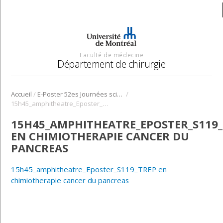
Faculté de médecine
Département de chirurgie
/
/
Accueil
E-Poster 52es Journées scientifique
15h45_amphitheatre_Eposter_S119_TREP en chimiotherapie cancer du pancreas
15H45_AMPHITHEATRE_EPOSTER_S119
EN CHIMIOTHERAPIE CANCER DU
PANCREAS
15h45_amphitheatre_Eposter_S119_TREP en
chimiotherapie cancer du pancreas