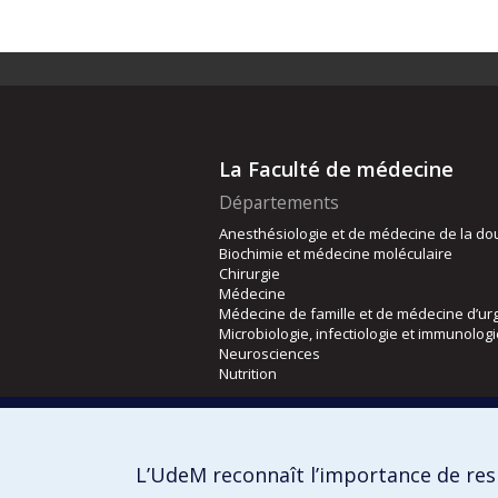
La Faculté de médecine
Départements
Anesthésiologie et de médecine de la do
Biochimie et médecine moléculaire
Chirurgie
Médecine
Médecine de famille et de médecine d’ur
Microbiologie, infectiologie et immunolog
Neurosciences
Nutrition
Écoles
Kinésiologie et des sciences de l’activité
L’UdeM reconnaît l’importance de resp
Orthophonie et audiologie