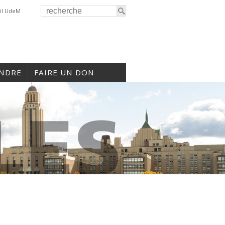
il UdeM
INDRE
FAIRE UN DON