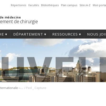
Répertoires
Facultés
Bibliothèques
Plan campus
Sites A-Z
Mon porta
 de médecine
ement de chirurgie
HE
DÉPARTEMENT
RESSOURCES
NOUS JO
/
Distinction internationale – Nouvelles et distinctions Faits saillants récents du CHUSJ et du réseau de l’Université de Montréal
Ped _ Capture