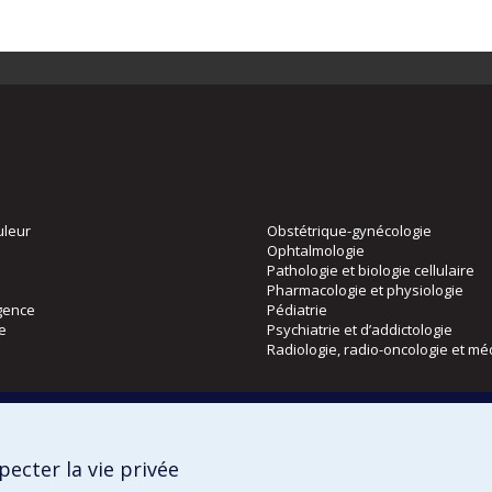
uleur
Obstétrique-gynécologie
Ophtalmologie
Pathologie et biologie cellulaire
Pharmacologie et physiologie
gence
Pédiatrie
ie
Psychiatrie et d’addictologie
Radiologie, radio-oncologie et mé
Directions
 physique
DPC
ecter la vie privée
CPASS