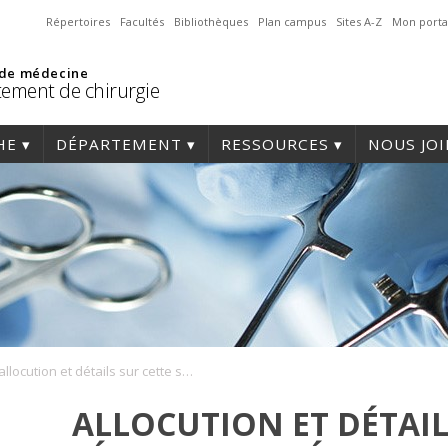
Répertoires
Facultés
Bibliothèques
Plan campus
Sites A-Z
Mon porta
 de médecine
ement de chirurgie
HE
DÉPARTEMENT
RESSOURCES
NOUS JO
allocution et détails sur cette série de conférences
ALLOCUTION ET DÉTAIL