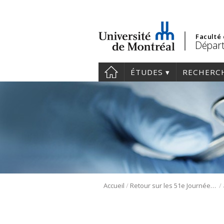
Faculté
Départ
ÉTUDES
RECHERC
/
/
Accueil
Retour sur les 51e Journées scientifiques