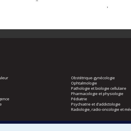
uleur
Obstétrique-gynécologie
Ophtalmologie
Pathologie et biologie cellulaire
Pharmacologie et physiologie
gence
Pédiatrie
ie
Psychiatrie et d’addictologie
Radiologie, radio-oncologie et mé
Directions