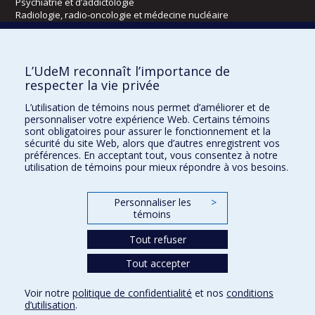
Psychiatrie et d’addictologie
Radiologie, radio-oncologie et médecine nucléaire
Écoles
L’UdeM reconnaît l’importance de
Kinésiologie et des sciences de l’activité physique
respecter la vie privée
Orthophonie et audiologie
L’utilisation de témoins nous permet d’améliorer et de
Réadaptation
personnaliser votre expérience Web. Certains témoins
sont obligatoires pour assurer le fonctionnement et la
Directions
sécurité du site Web, alors que d’autres enregistrent vos
préférences. En acceptant tout, vous consentez à notre
DPC
utilisation de témoins pour mieux répondre à vos besoins.
CPASS
Éthique clinique
Personnaliser les
>
témoins
Tout refuser
Tout accepter
Voir notre
politique de confidentialité
et nos
conditions
d’utilisation
.