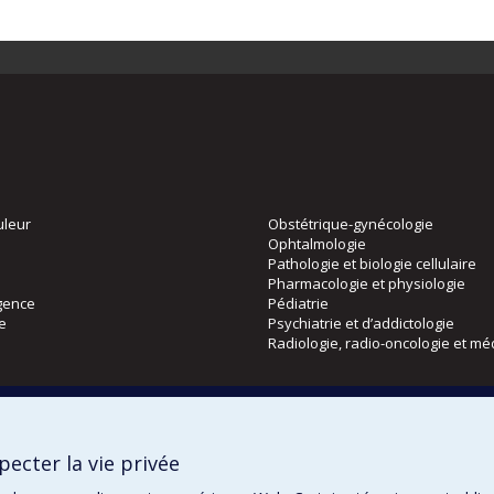
uleur
Obstétrique-gynécologie
Ophtalmologie
Pathologie et biologie cellulaire
Pharmacologie et physiologie
gence
Pédiatrie
ie
Psychiatrie et d’addictologie
Radiologie, radio-oncologie et mé
Directions
 physique
DPC
ecter la vie privée
CPASS
Éthique clinique