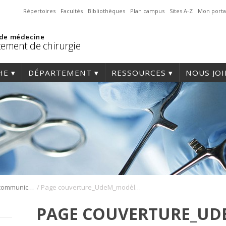
Répertoires
Facultés
Bibliothèques
Plan campus
Sites A-Z
Mon porta
 de médecine
ement de chirurgie
HE
DÉPARTEMENT
RESSOURCES
NOUS JO
/
Boîte à outils de communication
Page couverture_UdeM_modèle C_chirurgie
PAGE COUVERTURE_UD