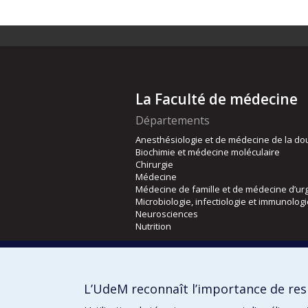
La Faculté de médecine
Départements
Anesthésiologie et de médecine de la do
Biochimie et médecine moléculaire
Chirurgie
Médecine
Médecine de famille et de médecine d’ur
Microbiologie, infectiologie et immunolog
Neurosciences
Nutrition
Écoles
Kinésiologie et des sciences de l’activité
L’UdeM reconnaît l’importance de resp
Orthophonie et audiologie
Réadaptation