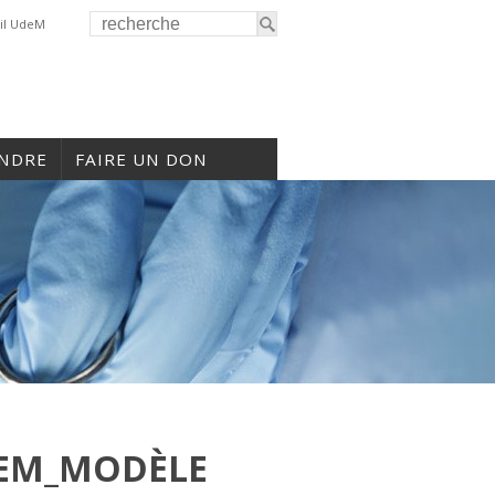
il UdeM
INDRE
FAIRE UN DON
EM_MODÈLE