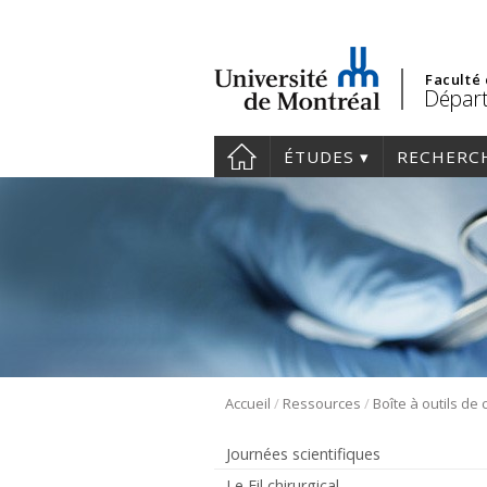
Faculté
Départ
ÉTUDES
RECHERC
/
/
Accueil
Ressources
Journées scientifiques
Le Fil chirurgical