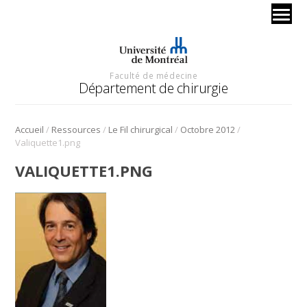
Faculté de médecine
Département de chirurgie
/
/
/
/
Accueil
Ressources
Le Fil chirurgical
Octobre 2012
Valiquette1.png
VALIQUETTE1.PNG