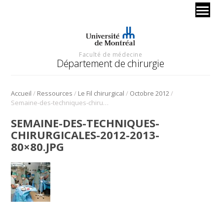
Faculté de médecine
Département de chirurgie
/
/
/
/
Accueil
Ressources
Le Fil chirurgical
Octobre 2012
Semaine-des-techniques-chirurgicales-2012-2013-80×80.jpg
SEMAINE-DES-TECHNIQUES-
CHIRURGICALES-2012-2013-
80×80.JPG