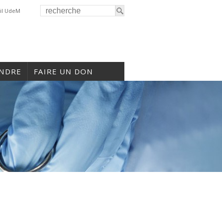
il UdeM
INDRE
FAIRE UN DON