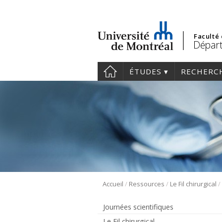
Faculté
Départ
ÉTUDES
RECHERC
/
/
/
Accueil
Ressources
Le Fil chirurgical
Journées scientifiques
Le Fil chirurgical