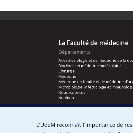
La Faculté de médecine
Départements
Anesthésiologie et de médecine de la do
Biochimie et médecine moléculaire
Chirurgie
Médecine
Médecine de famille et de médecine d’ur
Microbiologie, infectiologie et immunolog
Neurosciences
Nutrition
Écoles
Kinésiologie et des sciences de l’activité
L’UdeM reconnaît l’importance de resp
Orthophonie et audiologie
Réadaptation