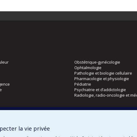
uleur
Obstétrique-gynécologie
Ophtalmologie
Pathologie et biologie cellulaire
Pharmacologie et physiologie
gence
Pédiatrie
ie
Psychiatrie et d’addictologie
Radiologie, radio-oncologie et mé
Directions
 physique
DPC
ecter la vie privée
CPASS
Éthique clinique