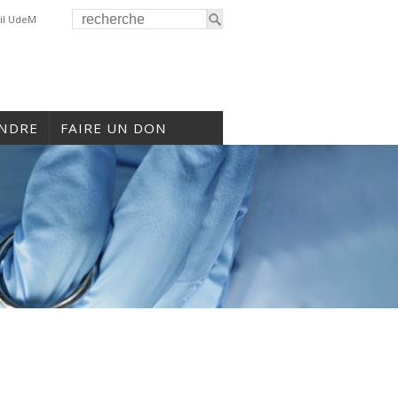
il UdeM
INDRE
FAIRE UN DON