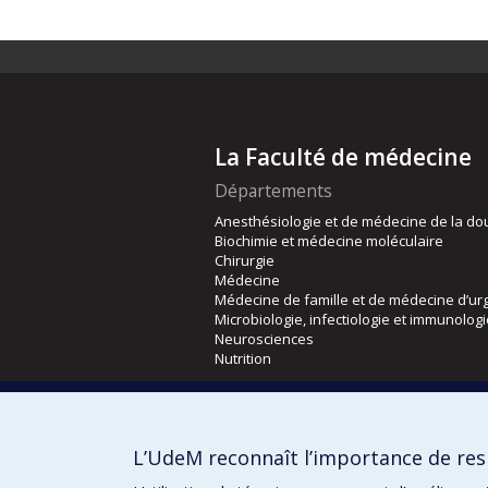
La Faculté de médecine
Départements
Anesthésiologie et de médecine de la do
Biochimie et médecine moléculaire
Chirurgie
Médecine
Médecine de famille et de médecine d’ur
Microbiologie, infectiologie et immunolog
Neurosciences
Nutrition
Écoles
Kinésiologie et des sciences de l’activité
L’UdeM reconnaît l’importance de resp
Orthophonie et audiologie
Réadaptation