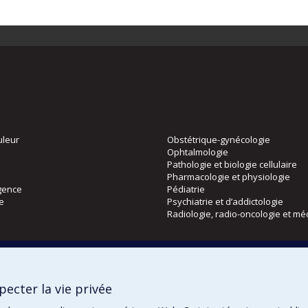
uleur
Obstétrique-gynécologie
Ophtalmologie
Pathologie et biologie cellulaire
Pharmacologie et physiologie
gence
Pédiatrie
ie
Psychiatrie et d’addictologie
Radiologie, radio-oncologie et mé
Directions
 physique
DPC
ecter la vie privée
CPASS
Éthique clinique