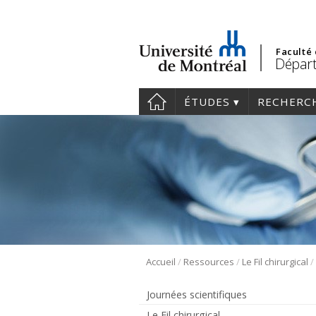
Faculté
Départ
ÉTUDES
RECHERC
/
/
/
Accueil
Ressources
Le Fil chirurgical
Journées scientifiques
Le Fil chirurgical