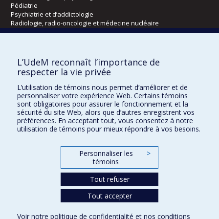
Pédiatrie
Psychiatrie et d’addictologie
Radiologie, radio-oncologie et médecine nucléaire
Écoles
L’UdeM reconnaît l’importance de
Kinésiologie et des sciences de l’activité physique
respecter la vie privée
Orthophonie et audiologie
L’utilisation de témoins nous permet d’améliorer et de
Réadaptation
personnaliser votre expérience Web. Certains témoins
sont obligatoires pour assurer le fonctionnement et la
Directions
sécurité du site Web, alors que d’autres enregistrent vos
préférences. En acceptant tout, vous consentez à notre
DPC
utilisation de témoins pour mieux répondre à vos besoins.
CPASS
Éthique clinique
Personnaliser les
>
témoins
Tout refuser
Tout accepter
Voir notre
politique de confidentialité
et nos
conditions