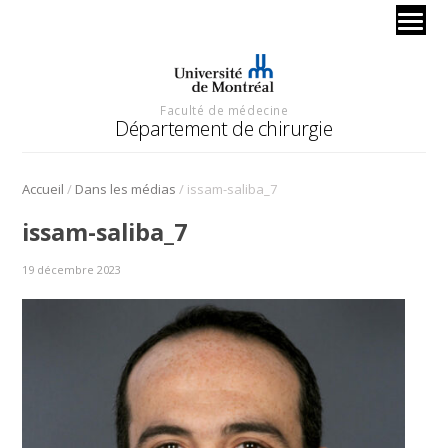
Faculté de médecine
Département de chirurgie
/
/
Accueil
Dans les médias
issam-saliba_7
issam-saliba_7
19 décembre 2023