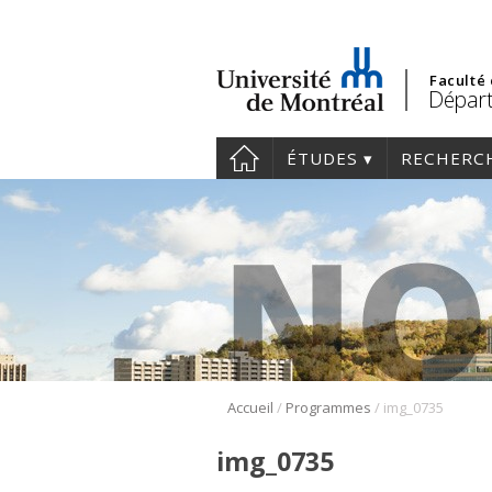
Faculté
Départ
ÉTUDES
RECHERC
/
/
Accueil
Programmes
img_0735
img_0735