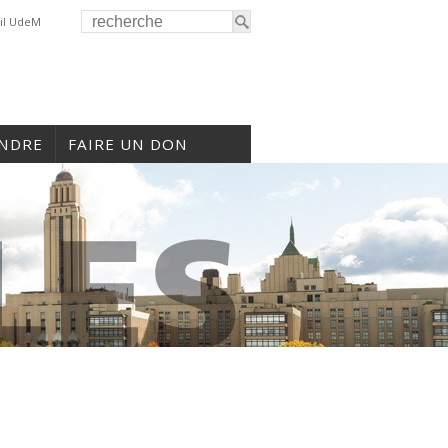
il UdeM
INDRE
FAIRE UN DON