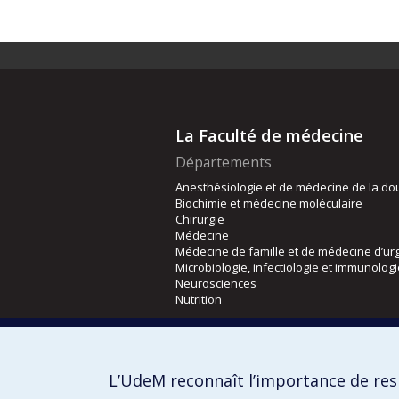
La Faculté de médecine
Départements
Anesthésiologie et de médecine de la do
Biochimie et médecine moléculaire
Chirurgie
Médecine
Médecine de famille et de médecine d’ur
Microbiologie, infectiologie et immunolog
Neurosciences
Nutrition
Écoles
Kinésiologie et des sciences de l’activité
L’UdeM reconnaît l’importance de resp
Orthophonie et audiologie
Réadaptation