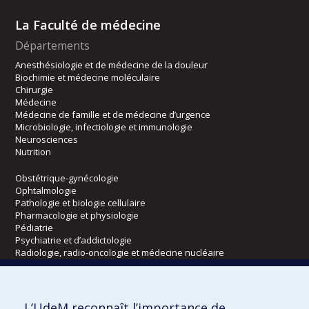
La Faculté de médecine
Départements
Anesthésiologie et de médecine de la douleur
Biochimie et médecine moléculaire
Chirurgie
Médecine
Médecine de famille et de médecine d’urgence
Microbiologie, infectiologie et immunologie
Neurosciences
Nutrition
Obstétrique-gynécologie
Ophtalmologie
Pathologie et biologie cellulaire
Pharmacologie et physiologie
Pédiatrie
Psychiatrie et d’addictologie
Radiologie, radio-oncologie et médecine nucléaire
Écoles
L’UdeM reconnaît l’importance de