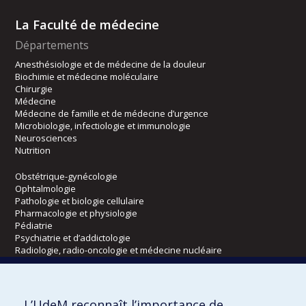
La Faculté de médecine
Départements
Anesthésiologie et de médecine de la douleur
Biochimie et médecine moléculaire
Chirurgie
Médecine
Médecine de famille et de médecine d’urgence
Microbiologie, infectiologie et immunologie
Neurosciences
Nutrition
Obstétrique-gynécologie
Ophtalmologie
Pathologie et biologie cellulaire
Pharmacologie et physiologie
Pédiatrie
Psychiatrie et d’addictologie
Radiologie, radio-oncologie et médecine nucléaire
Écoles
L’UdeM reconnaît l’importance de