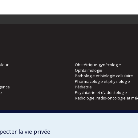
uleur
Obstétrique-gynécologie
Ophtalmologie
Pathologie et biologie cellulaire
Pharmacologie et physiologie
gence
Pédiatrie
ie
Psychiatrie et d’addictologie
Radiologie, radio-oncologie et mé
Directions
 physique
DPC
ecter la vie privée
CPASS
Éthique clinique