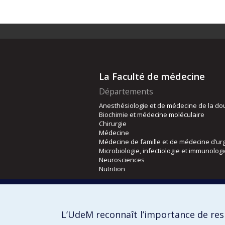
La Faculté de médecine
Départements
Anesthésiologie et de médecine de la do
Biochimie et médecine moléculaire
Chirurgie
Médecine
Médecine de famille et de médecine d’ur
Microbiologie, infectiologie et immunolog
Neurosciences
Nutrition
Écoles
Kinésiologie et des sciences de l’activité
L’UdeM reconnaît l’importance de resp
Orthophonie et audiologie
Réadaptation