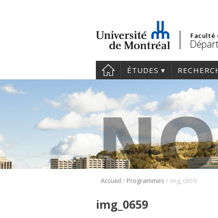
Faculté
Départ
ÉTUDES
RECHERC
/
/
Accueil
Programmes
img_0659
img_0659