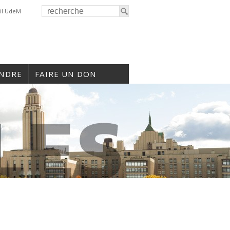
il UdeM
INDRE
FAIRE UN DON