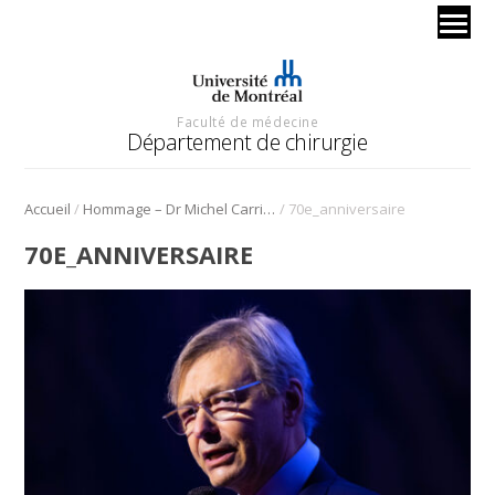
Faculté de médecine
Département de chirurgie
/
/
Accueil
Hommage – Dr Michel Carrier, directeur du Département de chirurgie 2015-2023
70e_anniversaire
70E_ANNIVERSAIRE