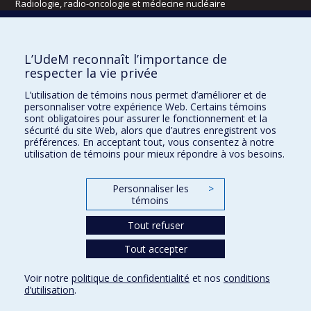
Radiologie, radio-oncologie et médecine nucléaire
Écoles
L’UdeM reconnaît l’importance de
Kinésiologie et des sciences de l’activité physique
respecter la vie privée
Orthophonie et audiologie
L’utilisation de témoins nous permet d’améliorer et de
Réadaptation
personnaliser votre expérience Web. Certains témoins
sont obligatoires pour assurer le fonctionnement et la
Directions
sécurité du site Web, alors que d’autres enregistrent vos
préférences. En acceptant tout, vous consentez à notre
DPC
utilisation de témoins pour mieux répondre à vos besoins.
CPASS
Éthique clinique
Personnaliser les
>
témoins
Tout refuser
Tout accepter
Voir notre
politique de confidentialité
et nos
conditions
d’utilisation
.
Confidentialité
Conditions d’utilisation
Paramètres des témoins