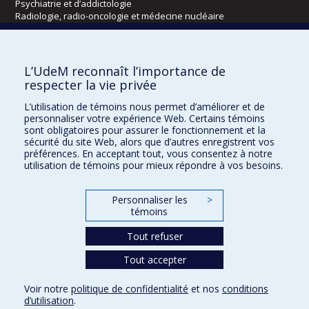
Psychiatrie et d’addictologie
Radiologie, radio-oncologie et médecine nucléaire
Écoles
L’UdeM reconnaît l’importance de
Kinésiologie et des sciences de l’activité physique
respecter la vie privée
Orthophonie et audiologie
L’utilisation de témoins nous permet d’améliorer et de
Réadaptation
personnaliser votre expérience Web. Certains témoins
sont obligatoires pour assurer le fonctionnement et la
Directions
sécurité du site Web, alors que d’autres enregistrent vos
préférences. En acceptant tout, vous consentez à notre
DPC
utilisation de témoins pour mieux répondre à vos besoins.
CPASS
Éthique clinique
Personnaliser les
>
témoins
Tout refuser
Tout accepter
Voir notre
politique de confidentialité
et nos
conditions
d’utilisation
.