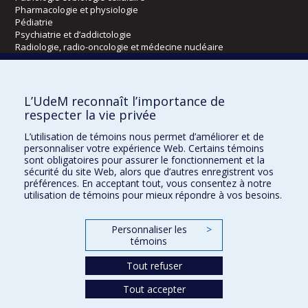
Pharmacologie et physiologie
Pédiatrie
Psychiatrie et d’addictologie
Radiologie, radio-oncologie et médecine nucléaire
Écoles
L’UdeM reconnaît l’importance de
Kinésiologie et des sciences de l’activité physique
respecter la vie privée
Orthophonie et audiologie
L’utilisation de témoins nous permet d’améliorer et de
Réadaptation
personnaliser votre expérience Web. Certains témoins
sont obligatoires pour assurer le fonctionnement et la
Directions
sécurité du site Web, alors que d’autres enregistrent vos
préférences. En acceptant tout, vous consentez à notre
DPC
utilisation de témoins pour mieux répondre à vos besoins.
CPASS
Éthique clinique
Personnaliser les
>
témoins
Tout refuser
Tout accepter