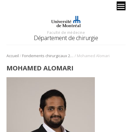
Faculté de médecine
Département de chirurgie
/
/
Accueil
Fondements chirurgicaux 2024 – chirurgie orthopédique
Mohamed Alomari
MOHAMED ALOMARI