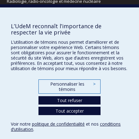
Radiologie, radio-oncologie et médecine nucléaire
Écoles
L’UdeM reconnaît l’importance de
Kinésiologie et des sciences de l’activité physique
respecter la vie privée
Orthophonie et audiologie
L’utilisation de témoins nous permet d’améliorer et de
Réadaptation
personnaliser votre expérience Web. Certains témoins
sont obligatoires pour assurer le fonctionnement et la
Directions
sécurité du site Web, alors que d’autres enregistrent vos
préférences. En acceptant tout, vous consentez à notre
DPC
utilisation de témoins pour mieux répondre à vos besoins.
CPASS
Éthique clinique
Personnaliser les
>
témoins
Tout refuser
Tout accepter
Voir notre
politique de confidentialité
et nos
conditions
d’utilisation
.
Confidentialité
Conditions d’utilisation
Paramètres des témoins