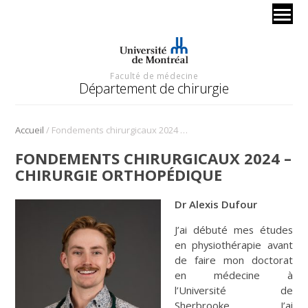
Faculté de médecine
Département de chirurgie
/
Accueil
Fondements chirurgicaux 2024 – chirurgie orthopédique
FONDEMENTS CHIRURGICAUX 2024 –
CHIRURGIE ORTHOPÉDIQUE
Dr Alexis Dufour
J’ai débuté mes études
en physiothérapie avant
de faire mon doctorat
en médecine à
l’Université de
Sherbrooke. J’ai