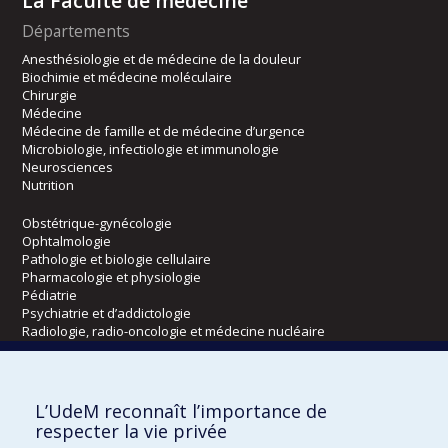
La Faculté de médecine
Départements
Anesthésiologie et de médecine de la douleur
Biochimie et médecine moléculaire
Chirurgie
Médecine
Médecine de famille et de médecine d’urgence
Microbiologie, infectiologie et immunologie
Neurosciences
Nutrition
Obstétrique-gynécologie
Ophtalmologie
Pathologie et biologie cellulaire
Pharmacologie et physiologie
Pédiatrie
Psychiatrie et d’addictologie
Radiologie, radio-oncologie et médecine nucléaire
Écoles
L’UdeM reconnaît l’importance de
Kinésiologie et des sciences de l’activité physique
respecter la vie privée
Orthophonie et audiologie