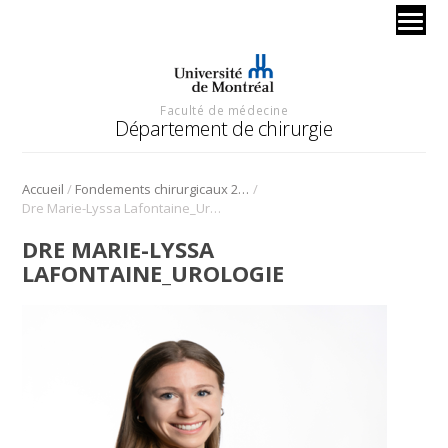
Faculté de médecine
Département de chirurgie
/
/
Accueil
Fondements chirurgicaux 2023 – urologie
Dre Marie-Lyssa Lafontaine_Urologie
DRE MARIE-LYSSA
LAFONTAINE_UROLOGIE