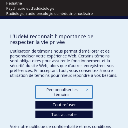
Pédiatrie
Psychiatrie et d’addictologie
Radiologie, radio-oncologie et médecine nucléaire
Écoles
L’UdeM reconnaît l’importance de
Kinésiologie et des sciences de l’activité physique
respecter la vie privée
Orthophonie et audiologie
L’utilisation de témoins nous permet d’améliorer et de
Réadaptation
personnaliser votre expérience Web. Certains témoins
sont obligatoires pour assurer le fonctionnement et la
Directions
sécurité du site Web, alors que d’autres enregistrent vos
préférences. En acceptant tout, vous consentez à notre
DPC
utilisation de témoins pour mieux répondre à vos besoins.
CPASS
Éthique clinique
Personnaliser les
>
témoins
Tout refuser
Tout accepter
Voir notre
politique de confidentialité
et nos
conditions