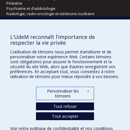
Pédiatrie
Psychiatrie et d’addictologie
Radiologie, radio-oncologie et médecine nucléaire
Écoles
L’UdeM reconnaît l’importance de
Kinésiologie et des sciences de l’activité physique
respecter la vie privée
Orthophonie et audiologie
L’utilisation de témoins nous permet d’améliorer et de
Réadaptation
personnaliser votre expérience Web. Certains témoins
sont obligatoires pour assurer le fonctionnement et la
Directions
sécurité du site Web, alors que d’autres enregistrent vos
préférences. En acceptant tout, vous consentez à notre
DPC
utilisation de témoins pour mieux répondre à vos besoins.
CPASS
Éthique clinique
Personnaliser les
>
témoins
Tout refuser
Tout accepter
Voir notre
politique de confidentialité
et nos
conditions