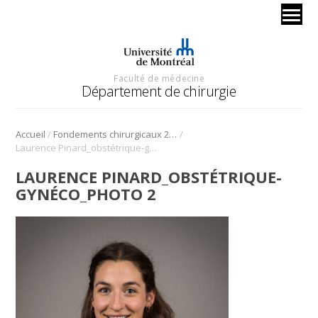
Faculté de médecine
Département de chirurgie
/
/
Accueil
Fondements chirurgicaux 2023 – obstétrique-gynécologie
Laurence Pinard_obstétrique-gynéco_photo 2
LAURENCE PINARD_OBSTÉTRIQUE-
GYNÉCO_PHOTO 2