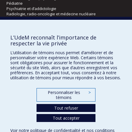
Pédiatrie
Psychiatrie et d’addictologie
Radiologie, radio-oncologie et médecine nucléaire
Écoles
L’UdeM reconnaît l’importance de
Kinésiologie et des sciences de l’activité physique
respecter la vie privée
Orthophonie et audiologie
L’utilisation de témoins nous permet d’améliorer et de
Réadaptation
personnaliser votre expérience Web. Certains témoins
sont obligatoires pour assurer le fonctionnement et la
Directions
sécurité du site Web, alors que d’autres enregistrent vos
préférences. En acceptant tout, vous consentez à notre
DPC
utilisation de témoins pour mieux répondre à vos besoins.
CPASS
Éthique clinique
Personnaliser les
>
témoins
Tout refuser
Tout accepter
Voir notre
politique de confidentialité
et nos
conditions