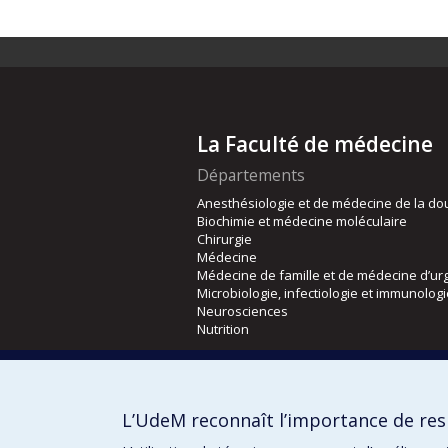
La Faculté de médecine
Départements
Anesthésiologie et de médecine de la do
Biochimie et médecine moléculaire
Chirurgie
Médecine
Médecine de famille et de médecine d’ur
Microbiologie, infectiologie et immunolog
Neurosciences
Nutrition
Écoles
Kinésiologie et des sciences de l’activité
L’UdeM reconnaît l’importance de resp
Orthophonie et audiologie
Réadaptation