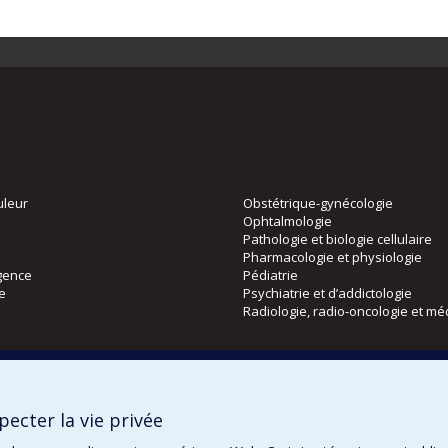
uleur
Obstétrique-gynécologie
Ophtalmologie
Pathologie et biologie cellulaire
Pharmacologie et physiologie
gence
Pédiatrie
ie
Psychiatrie et d’addictologie
Radiologie, radio-oncologie et mé
Directions
 physique
DPC
ecter la vie privée
CPASS
Éthique clinique