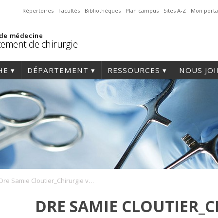
Répertoires
Facultés
Bibliothèques
Plan campus
Sites A-Z
Mon porta
 de médecine
ement de chirurgie
HE
DÉPARTEMENT
RESSOURCES
NOUS JO
Dre Samie Cloutier_Chirurgie vasculaire_photo 2
DRE SAMIE CLOUTIER_C