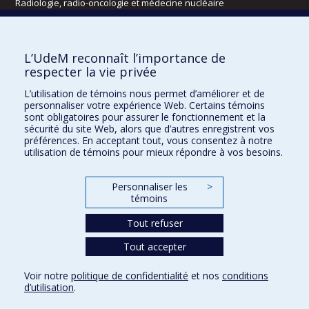
Radiologie, radio-oncologie et médecine nucléaire
Écoles
L’UdeM reconnaît l’importance de
Kinésiologie et des sciences de l’activité physique
respecter la vie privée
Orthophonie et audiologie
L’utilisation de témoins nous permet d’améliorer et de
Réadaptation
personnaliser votre expérience Web. Certains témoins
sont obligatoires pour assurer le fonctionnement et la
Directions
sécurité du site Web, alors que d’autres enregistrent vos
préférences. En acceptant tout, vous consentez à notre
DPC
utilisation de témoins pour mieux répondre à vos besoins.
CPASS
Éthique clinique
Personnaliser les
>
témoins
Tout refuser
Tout accepter
Voir notre
politique de confidentialité
et nos
conditions
d’utilisation
.
Confidentialité
Conditions d’utilisation
Paramètres des témoins