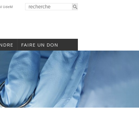
il UdeM
INDRE
FAIRE UN DON