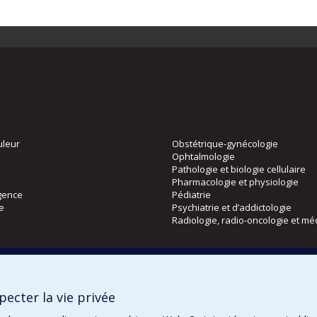
uleur
Obstétrique-gynécologie
Ophtalmologie
Pathologie et biologie cellulaire
Pharmacologie et physiologie
gence
Pédiatrie
ie
Psychiatrie et d’addictologie
Radiologie, radio-oncologie et mé
Directions
 physique
DPC
ecter la vie privée
CPASS
Éthique clinique