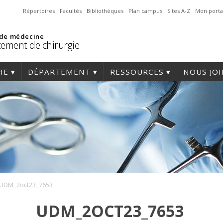
Répertoires
Facultés
Bibliothèques
Plan campus
Sites A-Z
Mon porta
 de médecine
ement de chirurgie
HE
DÉPARTEMENT
RESSOURCES
NOUS JO
UDM_2oct23_7653
UDM_2OCT23_7653