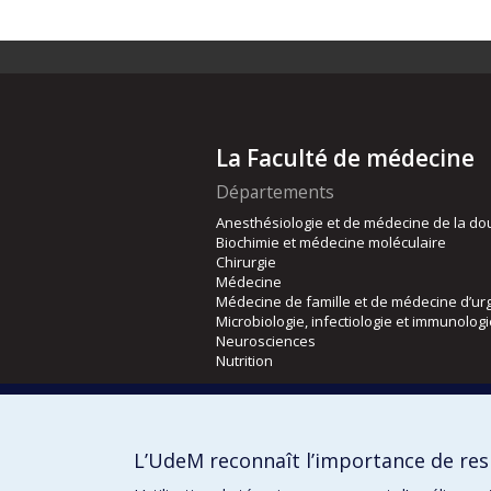
La Faculté de médecine
Départements
Anesthésiologie et de médecine de la do
Biochimie et médecine moléculaire
Chirurgie
Médecine
Médecine de famille et de médecine d’ur
Microbiologie, infectiologie et immunolog
Neurosciences
Nutrition
Écoles
Kinésiologie et des sciences de l’activité
L’UdeM reconnaît l’importance de resp
Orthophonie et audiologie
Réadaptation