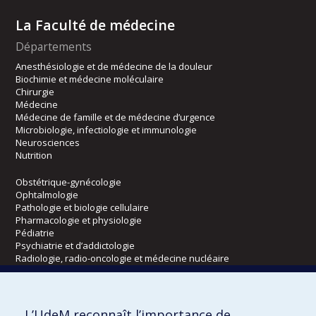
La Faculté de médecine
Départements
Anesthésiologie et de médecine de la douleur
Biochimie et médecine moléculaire
Chirurgie
Médecine
Médecine de famille et de médecine d’urgence
Microbiologie, infectiologie et immunologie
Neurosciences
Nutrition
Obstétrique-gynécologie
Ophtalmologie
Pathologie et biologie cellulaire
Pharmacologie et physiologie
Pédiatrie
Psychiatrie et d’addictologie
Radiologie, radio-oncologie et médecine nucléaire
Écoles
L’UdeM reconnaît l’importance de