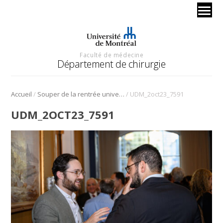
Faculté de médecine
Département de chirurgie
/
/
Accueil
Souper de la rentrée universitaire du 2 octobre 2023
UDM_2oct23_7591
UDM_2OCT23_7591