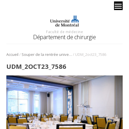
Faculté de médecine
Département de chirurgie
/
/
Accueil
Souper de la rentrée universitaire du 2 octobre 2023
UDM_2oct23_7586
UDM_2OCT23_7586