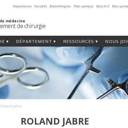
Répertoires
Facultés
Bibliothèques
Plan campus
Sites A-Z
Mon porta
 de médecine
ement de chirurgie
HE
DÉPARTEMENT
RESSOURCES
NOUS JO
Roland Jabre
ROLAND JABRE