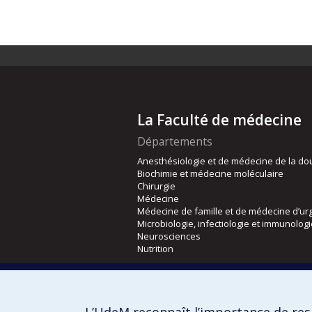
La Faculté de médecine
Départements
Anesthésiologie et de médecine de la do
Biochimie et médecine moléculaire
Chirurgie
Médecine
Médecine de famille et de médecine d’ur
Microbiologie, infectiologie et immunolog
Neurosciences
Nutrition
Écoles
Kinésiologie et des sciences de l’activité