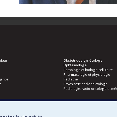
uleur
Obstétrique-gynécologie
Ophtalmologie
Pathologie et biologie cellulaire
Pharmacologie et physiologie
gence
Pédiatrie
ie
Psychiatrie et d’addictologie
Radiologie, radio-oncologie et mé
Directions
 physique
DPC