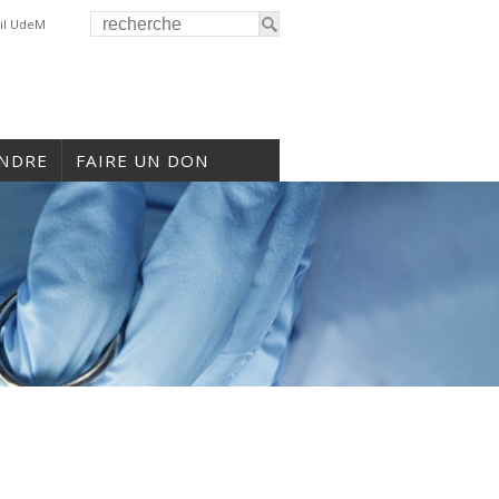
il UdeM
INDRE
FAIRE UN DON