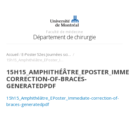
Faculté de médecine
Département de chirurgie
/
/
Accueil
E-Poster 52es Journées scientifique
15h15_Amphithéâtre_EPoster_Immediate-correction-of-braces-generatedpdf
15H15_AMPHITHÉÂTRE_EPOSTER_IMME
CORRECTION-OF-BRACES-
GENERATEDPDF
15h15_Amphithéâtre_EPoster_Immediate-correction-of-
braces-generatedpdf