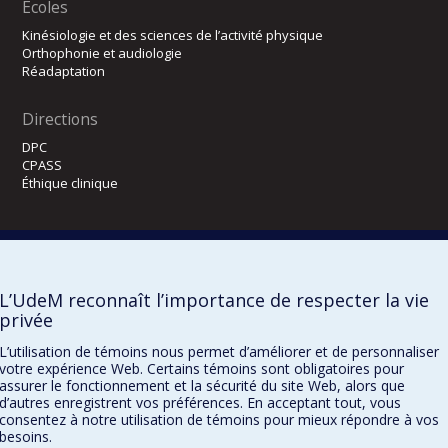
Écoles
Kinésiologie et des sciences de l’activité physique
Orthophonie et audiologie
Réadaptation
Directions
DPC
CPASS
Éthique clinique
L’UdeM reconnaît l’importance de respecter la vie
privée
L’utilisation de témoins nous permet d’améliorer et de personnaliser
votre expérience Web. Certains témoins sont obligatoires pour
Confidentialité
Conditions d’utilisation
Paramètres des témoins
assurer le fonctionnement et la sécurité du site Web, alors que
d’autres enregistrent vos préférences. En acceptant tout, vous
consentez à notre utilisation de témoins pour mieux répondre à vos
besoins.