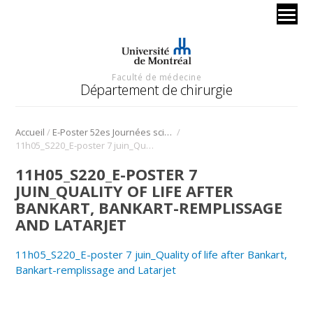
Faculté de médecine
Département de chirurgie
/
/
Accueil
E-Poster 52es Journées scientifique
11h05_S220_E-poster 7 juin_Quality of life after Bankart, Bankart-remplissage and Latarjet
11H05_S220_E-POSTER 7
JUIN_QUALITY OF LIFE AFTER
BANKART, BANKART-REMPLISSAGE
AND LATARJET
11h05_S220_E-poster 7 juin_Quality of life after Bankart,
Bankart-remplissage and Latarjet