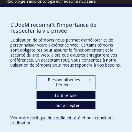
Radiologie, radio-oncologie et médecine nucléaire
Écoles
L’UdeM reconnaît l’importance de
Kinésiologie et des sciences de l’activité physique
respecter la vie privée
Orthophonie et audiologie
L’utilisation de témoins nous permet d’améliorer et de
Réadaptation
personnaliser votre expérience Web. Certains témoins
sont obligatoires pour assurer le fonctionnement et la
Directions
sécurité du site Web, alors que d’autres enregistrent vos
préférences. En acceptant tout, vous consentez à notre
DPC
utilisation de témoins pour mieux répondre à vos besoins.
CPASS
Éthique clinique
Personnaliser les
>
témoins
Tout refuser
Tout accepter
Voir notre
politique de confidentialité
et nos
conditions
d’utilisation
.
Confidentialité
Conditions d’utilisation
Paramètres des témoins