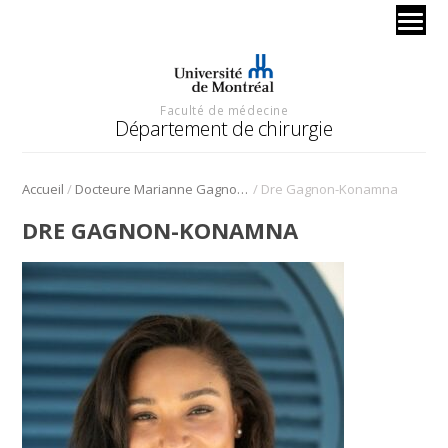
Faculté de médecine
Département de chirurgie
/
/
Accueil
Docteure Marianne Gagnon-Konamna
Dre Gagnon-Konamna
DRE GAGNON-KONAMNA